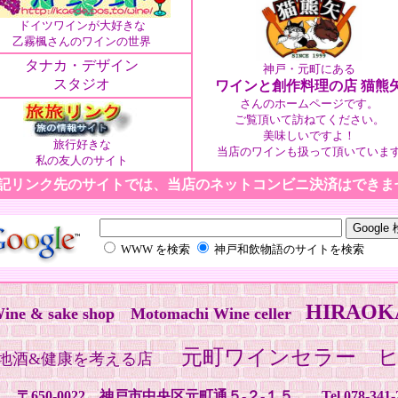
ドイツワインが大好きな
乙霧楓さんのワインの世界
タナカ・デザイン
神戸・元町にある
スタジオ
ワインと創作料理の店 猫熊
さんのホームページです。
ご覧頂いて訪ねてください。
美味しいですよ！
旅行好きな
当店のワインも扱って頂いていま
私の友人のサイト
記リンク先のサイトでは、当店のネットコンビニ決済はできま
WWW を検索
神戸和飲物語のサイトを検索
HIRAOK
ine & sake shop Motomachi Wine celler
元町ワインセラー 
地酒&健康を考える店
〒650-0022 神戸市中央区元町通５-２-１５ Tel.078-341-