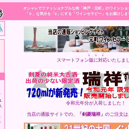
オシャレでファッショナブルな街「神戸・元町」のワインショ
「♭」な気分を「♯」にする「ワインセラピー」をお届けしま
↓ ↓ ↓
スマートフォン版に対応いたしま
イ
グ
ユ
令和元年分が入荷しました！
入
当店の通販サイトでの、
「剣菱瑞祥」
のご注文は
ル
・