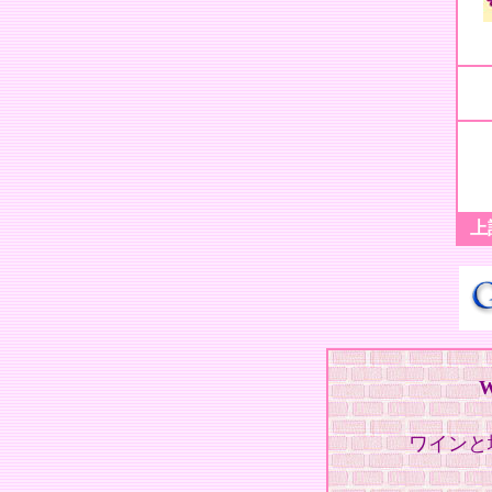
上
W
ワインと