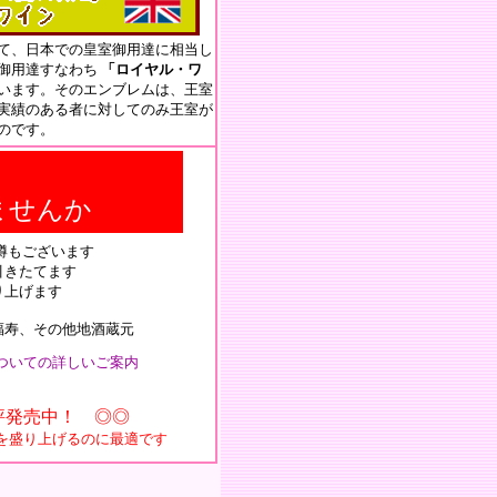
て、日本での皇室御用達に相当し
御用達すなわち
「ロイヤル・ワ
います。そのエンブレムは、王室
実績のある者に対してのみ王室が
のです。
ませんか
樽もございます
引きたてます
り上げます
寿、その他地酒蔵元
ついての詳しいご案内
評発売中！ ◎◎
を盛り上げるのに最適です