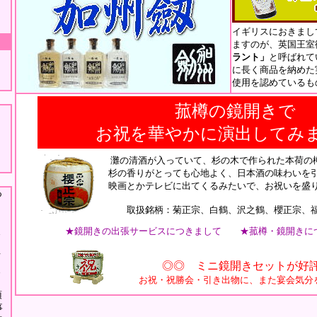
イギリスにおきまし
ますのが、英国王室
ラント」
と呼ばれて
に長く商品を納めた
使用を認めているも
菰樽の鏡開きで
お祝を華やかに演出してみ
灘の清酒が入っていて、杉の木で作られた本荷の
杉の香りがとっても心地よく、日本酒の味わいを
映画とかテレビに出てくるみたいで、お祝いを盛
つ
取扱銘柄：菊正宗、白鶴、沢之鶴、櫻正宗、福
ま
★鏡開きの出張サービスにつきまして
★菰樽・鏡開きに
り
メ
◎◎ ミニ鏡開きセットが好
ま
お祝・祝勝会・引き出物に、また宴会気分
頂
事