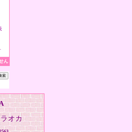
矢
す
せん
A
ヒラオカ
2563