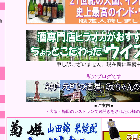
酒
」
」
申し訳ございません、現在新に準備
私のブログです
■ ご案内 ■
ー
・大阪・梅田のレストランで鏡開きをされた○○様
！