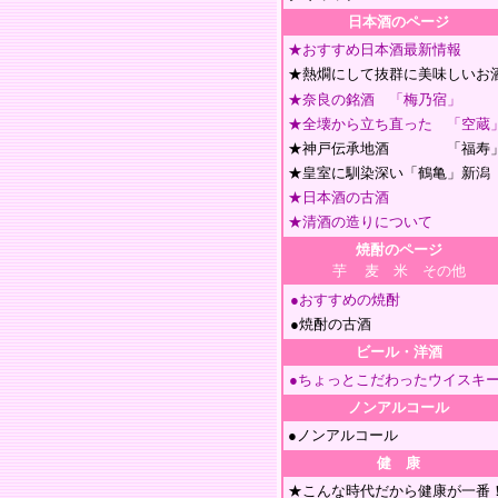
日本酒のページ
★おすすめ日本酒最新情報
★熱燗にして抜群に美味しいお
★奈良の銘酒 「梅乃宿」
★全壊から立ち直った 「空蔵
★神戸伝承地酒 「福寿
★皇室に馴染深い「鶴亀」新潟
★日本酒の古酒
★清酒の造りについて
焼酎のページ
芋
麦 米 その他
●おすすめの焼酎
●焼酎の古酒
ビール・洋酒
●ちょっとこだわったウイスキ
ノンアルコール
●ノンアルコール
健 康
★こんな時代だから健康が一番