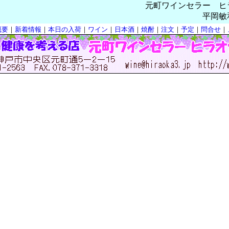
インセラー ヒラオ
平岡敏
概要
｜
新着情報
｜
本日の入荷
｜
ワイン
｜
日本酒
｜
焼酎
｜
注文
｜
予定
｜
問合せ
｜