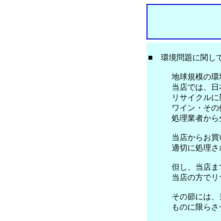
■ 環境問題に関し
地球規模の環境・
当店では、日本酒
リサイクルに勤
ワイン・その他の
処理業者から分別
当店からお買い上
適切に処理され
但し、当店まで持
当店の方でリサイ
その節には、当店
ものに限らさせて