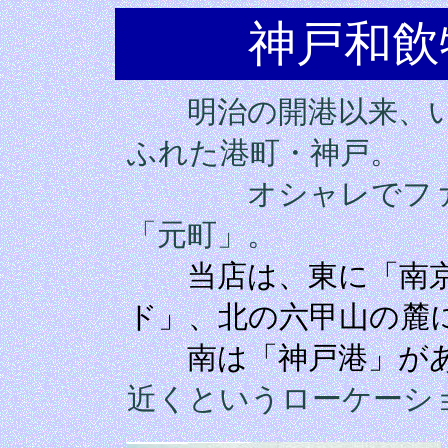
神戸和飲
明治の開港以来、い
ふれた港町・神戸
。
オシャレでフ
「元町」。
当店は、東に「南京
ド」、北の六甲山の麓
南は「神戸港」があ
近くというローケーシ