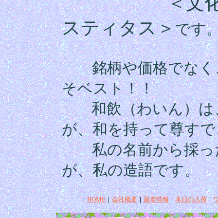
＜文
スティタス＞
です
銘柄や価格でなく、
そベスト！！
和飲（わいん）は
が、和を持って尊すで
私の名前から採った
が、私の造語です。
｜
HOME
｜
会社概要
｜
新着情報
｜
本日の入荷
｜